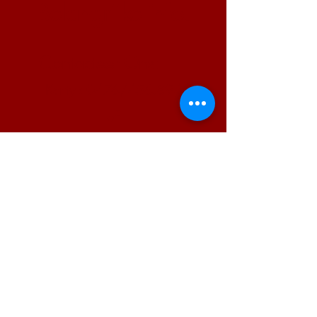
Belangrijke info.
Contacteer Ons:
Katty : 0476/456.894
of
Franky : 0473/739.202
Waar?
Henestraat 27A, 3870
Heers, België
Volg ons zeker ook op: