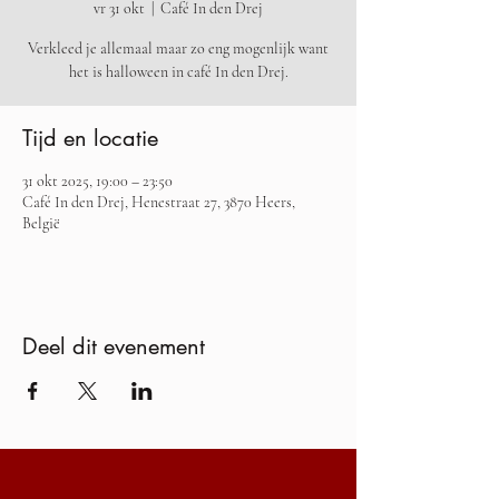
vr 31 okt
  |  
Café In den Drej
Verkleed je allemaal maar zo eng mogenlijk want
het is halloween in café In den Drej.
Tijd en locatie
31 okt 2025, 19:00 – 23:50
Café In den Drej, Henestraat 27, 3870 Heers,
België
Deel dit evenement