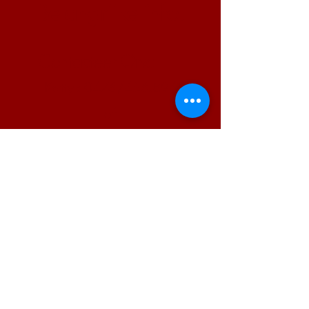
Belangrijke info.
Contacteer Ons:
Katty : 0476/456.894
of
Franky : 0473/739.202
Waar?
Henestraat 27A, 3870
Heers, België
Volg ons zeker ook op: