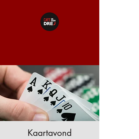
Café In den Drej
Kaartavond