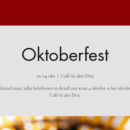
Café In den Drej
Oktoberfest
za 04 okt
  |  
Café In den Drej
lemaal maar jullie lederhosen en dirndl aan want 4 oktober is het oktobe
Café In den Drej.