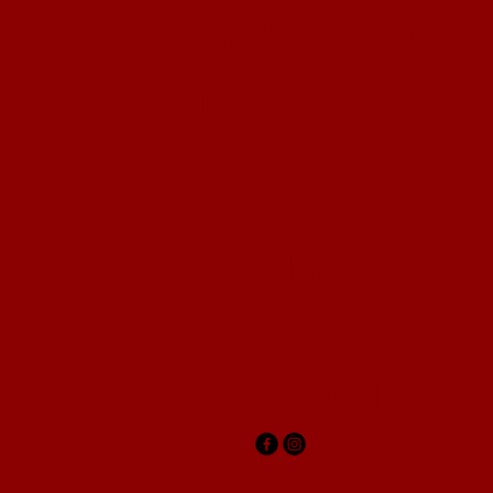
Contacteer Ons:
Katty : 0476/456.894
of
Franky : 0473/739.202
Waar?
Henestraat 27A, 3870
Heers, België
Volg ons zeker ook