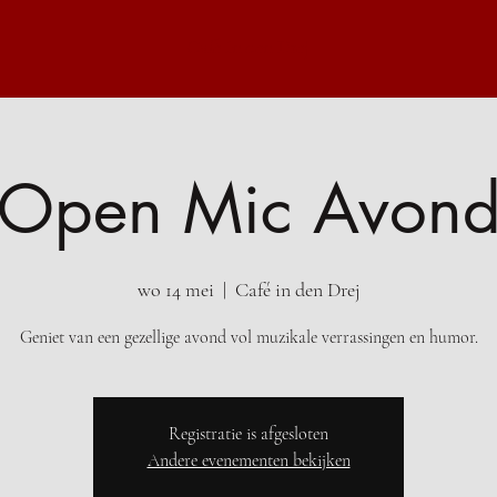
Café In den Drej
Open Mic Avon
wo 14 mei
  |  
Café in den Drej
Geniet van een gezellige avond vol muzikale verrassingen en humor.
Registratie is afgesloten
Andere evenementen bekijken