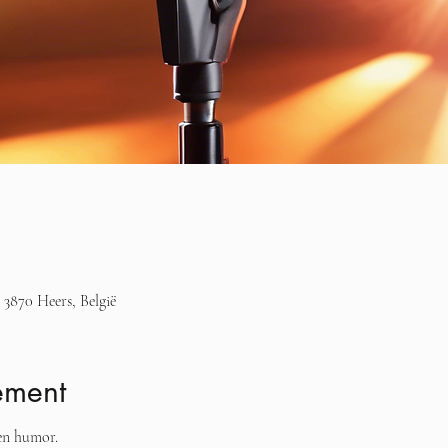
 3870 Heers, België
ement
en humor.