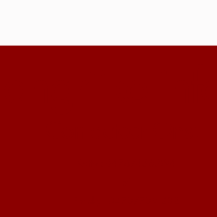
angrijke inf
Contacteer Ons:
Katty : 0476/456.894
of
Franky : 0473/739.202