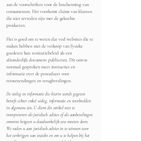
aan de voorschriften voor de bescherming van
consumenten. Het voorkomt claims van klanten
die niet tevreden zijn met de gekochte
producten.
Het is goed om te weten dat veel websites die te
maken hebben met de verkoop van fysieke
goederen hun restitutiebeleid als een
afzonderlijk document publiceren. Dit omvat
normaal gesproken meer instructies en
informatie over de procedures voor
retourzendingen en terugbetalingen.
De uitleg en informatie die hierin wordt gegeven
betreft echter enkel uitleg, informatie en voorbeelden
in algemene zin. U dient dit artikel niet te
interpreteren als juridisch advies of als aanbevelingen
omtrent hetgeen u daadwerkelijk zou moeten doen.
We raden u aan juridisch advies in te winnen voor
het verkrijgen van inzicht en om u te helpen bij het