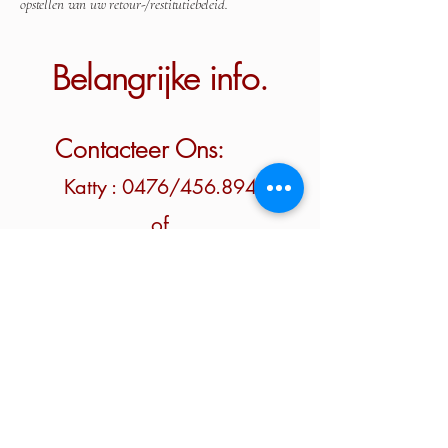
opstellen van uw retour-/restitutiebeleid.
Belangrijke info.
Contacteer Ons:
Katty : 0476/456.894
of
Franky : 0473/739.202
Waar?
Henestraat 27A, 3870
Heers, België
Volg ons zeker ook op: