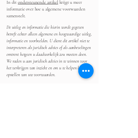
In dit
ondersteunende artikel
krijgt u meer
informatie over hoe u algemene voorwaarden
samenstelt.
De uitleg en informatie die hierin wordt gegeven
betreft echter alleen algemene en hoogwaardige uitleg,
informatie en voorbeelden. U dient dit artikel niet te
interpreteren als juridisch advies of als aanbevelingen
omtrent hetgeen u daadwerkelijk zou moeten doen.
We raden u aan juridisch advies in te winnen voor
het verkrijgen van inzicht en om u te helpen bij het
opstellen van uw voorwaarden.
Belangrijke info.
Contacteer Ons:
Katty : 0476/456.894