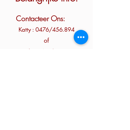
Contacteer Ons:
Katty : 0476/456.894
of
Franky : 0473/739.202
Waar?
Henestraat 27A, 3870
Heers, België
Volg ons zeker ook op: