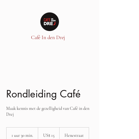
Café In den Drej
Rondleiding Café
Maak kennis met de gezelligheid van Café in den
Drej
15
Amerikaanse
1 uur 30 min.
1
US$ 15
Henestraat
dollar