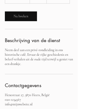
u
u
3
0
Nu boeken
m
i
n
.
Beschrijving van de dienst
Neem deel aan een privé-rondleiding in ons
historische café. Ervaar de rijke geschiedenis en
beleef verhalen uit de oude tijd terwijl u geniet van
een drankje.
Contactgegevens
Henestraat 27, 3870 Heers, België
020-1234567
info@mijnwebsite.nl