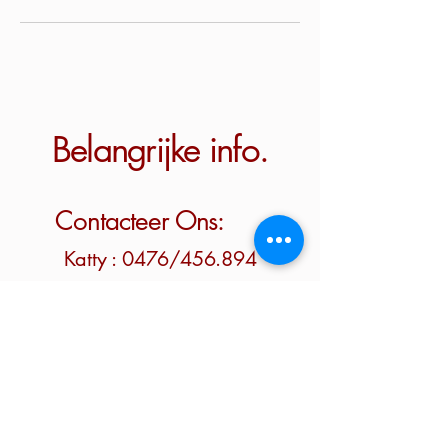
Belangrijke info.
Contacteer Ons:
Katty : 0476/456.894
of
Franky : 0473/739.202
Waar?
Henestraat 27A, 3870